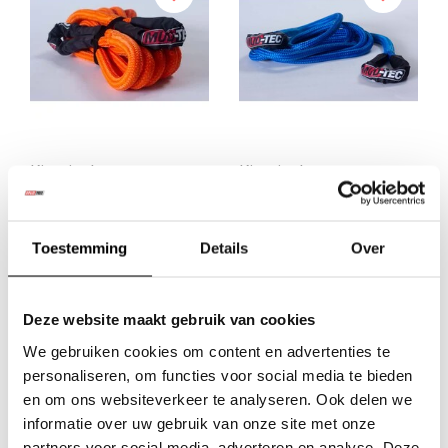
Kinetisch recovery
Kinetisch recovery rope
touw 22mm / 9M /
22mm / 6M / 11000KG
11000KG 30% rek
Toestemming
Details
Over
€119,83
€95,04
Excl. btw
Excl. btw
€145,00
€115,00
Deze website maakt gebruik van cookies
Incl. btw
Incl. btw
We gebruiken cookies om content en advertenties te
personaliseren, om functies voor social media te bieden
en om ons websiteverkeer te analyseren. Ook delen we
informatie over uw gebruik van onze site met onze
partners voor social media, adverteren en analyse. Deze