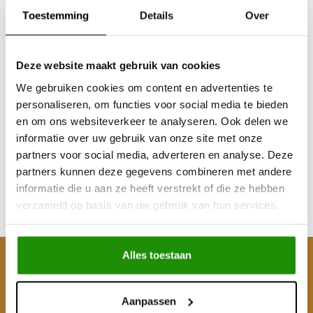
Toestemming
Details
Over
Deze website maakt gebruik van cookies
We gebruiken cookies om content en advertenties te
Kinetisch recovery
Kinetisch recovery rope
personaliseren, om functies voor social media te bieden
touw 22mm / 9M /
22mm / 6M / 11000KG
en om ons websiteverkeer te analyseren. Ook delen we
11000KG 30% rek
informatie over uw gebruik van onze site met onze
partners voor social media, adverteren en analyse. Deze
€119,83
€95,04
partners kunnen deze gegevens combineren met andere
Excl. btw
Excl. btw
informatie die u aan ze heeft verstrekt of die ze hebben
€145,00
€115,00
verzameld op basis van uw gebruik van hun services.
Incl. btw
Incl. btw
Alles toestaan
Klantenservice
Mijn account
Aanpassen