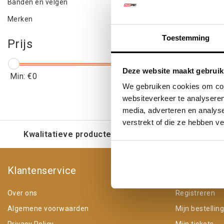
Banden en velgen
Merken
Toestemming
Prijs
Deze website maakt gebruik
Min: €
0
Max: €
5
We gebruiken cookies om cont
websiteverkeer te analyseren
media, adverteren en analys
verstrekt of die ze hebben v
Kwalitatieve producten voor een eerlijke prijs
Klantenservice
Mijn acco
Over ons
Registreren
Algemene voorwaarden
Mijn bestellin
Privacy Policy
Mijn tickets