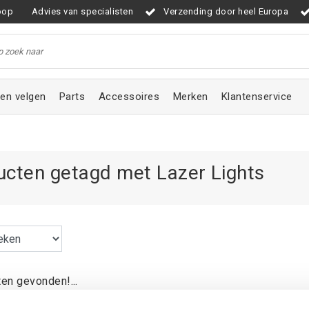
oop
Advies van specialisten
Verzending door heel Europa
en velgen
Parts
Accessoires
Merken
Klantenservice
ucten getagd met Lazer Lights
en gevonden!...