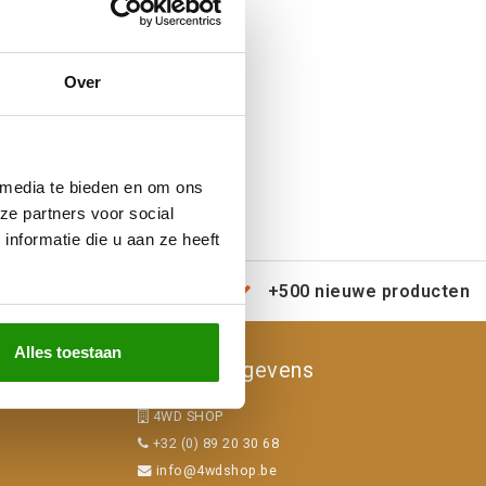
Over
 media te bieden en om ons
ze partners voor social
nformatie die u aan ze heeft
erzending door heel Europa
+500 nieuwe producten
Alles toestaan
Contactgegevens
4WD SHOP
+32 (0) 89 20 30 68
info@4wdshop.be