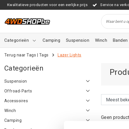
Kwalitatieve producten voor een eerlijke prijs
Service na verk
Categorieën
Camping
Suspension
Winch
Banden 
Terug naar Tags
|
Tags
Lazer Lights
Categorieën
Prod
Suspension
Offroad-Parts
Accessoires
Winch
Geen product
Camping