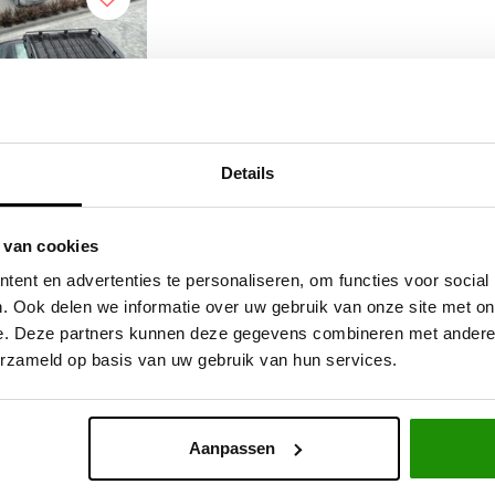
Details
K / ROOFRACK
 van cookies
LAND CRUISER J
ent en advertenties te personaliseren, om functies voor social
 07- HEDEN
. Ook delen we informatie over uw gebruik van onze site met on
e. Deze partners kunnen deze gegevens combineren met andere i
,69
Excl. btw
erzameld op basis van uw gebruik van hun services.
9,00
Incl. btw
Aanpassen
Service na verkoop
Advies van specialisten
V