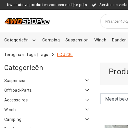
Kwalitatieve producten voor een eerlijke prijs
Service na verk
Categorieën
Camping
Suspension
Winch
Banden 
Terug naar Tags
|
Tags
LC J200
Categorieën
Prod
Suspension
Offroad-Parts
Accessoires
Winch
Camping