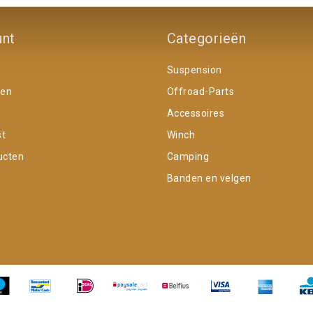
unt
Categorieën
Suspension
gen
Offroad-Parts
Accessoires
st
Winch
ucten
Camping
Banden en velgen