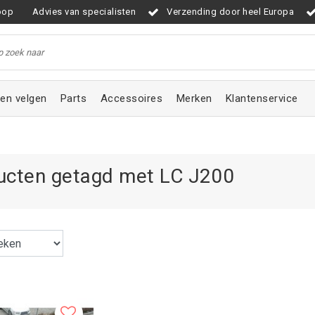
oop
Advies van specialisten
Verzending door heel Europa
en velgen
Parts
Accessoires
Merken
Klantenservice
ucten getagd met LC J200