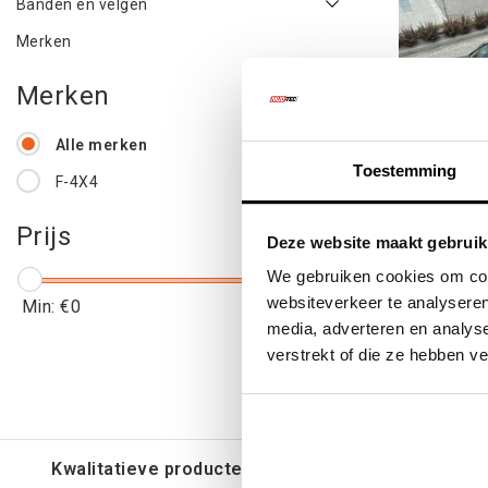
Banden en velgen
Merken
Merken
Alle merken
Toestemming
F-4X4
DAKRE
Prijs
Deze website maakt gebruik
TOYOTA 
We gebruiken cookies om cont
200,
websiteverkeer te analyseren
Min: €
0
Max: €
700
media, adverteren en analys
€577
verstrekt of die ze hebben v
€69
Kwalitatieve producten voor een eerlijke prijs