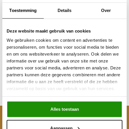
Toestemming
Details
Over
Deze website maakt gebruik van cookies
We gebruiken cookies om content en advertenties te
personaliseren, om functies voor social media te bieden
RIVAL Bumper with LED
en om ons websiteverkeer te analyseren. Ook delen we
Lights for Ford Ranger
informatie over uw gebruik van onze site met onze
2022-;
partners voor social media, adverteren en analyse. Deze
partners kunnen deze gegevens combineren met andere
€2.357,02
informatie die u aan ze heeft verstrekt of die ze hebben
Excl. btw
verzameld op basis van uw gebruik van hun services.
€2.852,00
Incl. btw
Alles toestaan
Klantenservice
Aanpassen