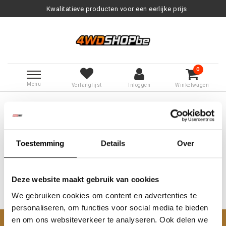
Kwalitatieve producten voor een eerlijke prijs
0
Menu
Verlanglijst
Inloggen
Winkelwagen
Terug naar Tags
|
Tags
lekkende dieseltank nissan patrol
Producten getagd met lekkende
dieseltank nissan patrol
Toestemming
Details
Over
Deze website maakt gebruik van cookies
We gebruiken cookies om content en advertenties te
Geen producten gevonden!...
personaliseren, om functies voor social media te bieden
en om ons websiteverkeer te analyseren. Ook delen we