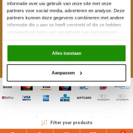
Klantenservice
informatie over uw gebruik van onze site met onze
partners voor social media, adverteren en analyse. Deze
Mijn account
partners kunnen deze gegevens combineren met andere
informatie die u aan ze heeft verstrekt of die ze hebben
Categorieën
verzameld op basis van uw gebruik van hun services.
Contactgegevens
Alles toestaan
Volg ons
Aanpassen
Copyright © 2026 - 4WD Shop | Powered by
emarkable
Filter your products