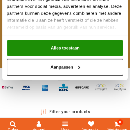
partners voor social media, adverteren en analyse. Deze
Mijn account
partners kunnen deze gegevens combineren met andere
informatie die u aan ze heeft verstrekt of die ze hebben
Categorieën
verzameld op basis van uw gebruik van hun services.
Contactgegevens
Alles toestaan
Volg ons
Aanpassen
Copyright © 2026 - 4WD Shop | Powered by
emarkable
Filter your products
0
Zoeken
Account
Menu
Verlanglijst
Winkelwagen