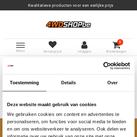
Kwalitatieve producten voor een eerlijke prijs
0
Menu
Verlanglijst
Inloggen
Winkelwagen
Terug naar Tags
|
Tags
lerma gomme
Producten getagd met lerma gomme
Toestemming
Details
Over
Deze website maakt gebruik van cookies
We gebruiken cookies om content en advertenties te
Geen producten gevonden!...
personaliseren, om functies voor social media te bieden
en om ons websiteverkeer te analyseren. Ook delen we
Klantenservice
informatie over uw gebruik van onze site met onze