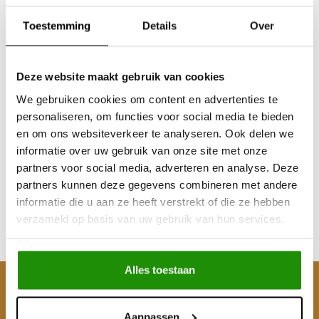
Toestemming
Details
Over
Deze website maakt gebruik van cookies
We gebruiken cookies om content en advertenties te
Sale
personaliseren, om functies voor social media te bieden
MUDTEC SRX13500
en om ons websiteverkeer te analyseren. Ook delen we
Winch, 6123 kg, 7.2HP,
informatie over uw gebruik van onze site met onze
12V, Wireless Clutch
partners voor social media, adverteren en analyse. Deze
partners kunnen deze gegevens combineren met andere
€899,17
€981,82
informatie die u aan ze heeft verstrekt of die ze hebben
Excl. btw
verzameld op basis van uw gebruik van hun services.
€1.188,00
€1.088,00
Incl. btw
Alles toestaan
Klantenservice
Aanpassen