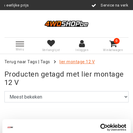
ijke prijs
Service na verkoop
0
Menu
Verlanglijst
Inloggen
Winkelwagen
Terug naar Tags
|
Tags
lier montage 12 V
Producten getagd met lier montage
12 V