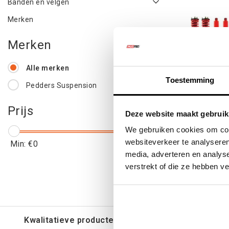
Banden en velgen
Merken
Merken
Alle merken
Toestemming
Pedders Suspension
Pedders Su
Prijs
Deze website maakt gebruik
Is
We gebruiken cookies om cont
websiteverkeer te analyseren
Min: €
0
Max: €
2000
media, adverteren en analys
€1.48
verstrekt of die ze hebben v
€1.7
Kwalitatieve producten voor een eerlijke prijs