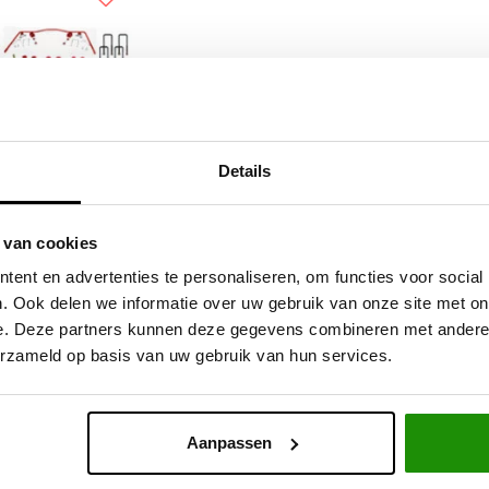
Details
spension Lift Kit
 van cookies
uzu Dmax
ent en advertenties te personaliseren, om functies voor social
. Ook delen we informatie over uw gebruik van onze site met on
e. Deze partners kunnen deze gegevens combineren met andere i
6,78
Excl. btw
erzameld op basis van uw gebruik van hun services.
99,00
Incl. btw
Aanpassen
Service na verkoop
Advies van specialisten
V