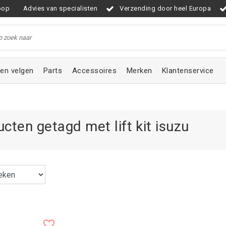
oop
Advies van specialisten
Verzending door heel Europa
en velgen
Parts
Accessoires
Merken
Klantenservice
cten getagd met lift kit isuzu