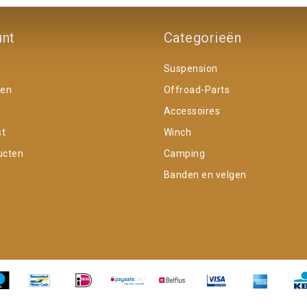
unt
Categorieën
Suspension
gen
Offroad-Parts
Accessoires
st
Winch
ucten
Camping
Banden en velgen