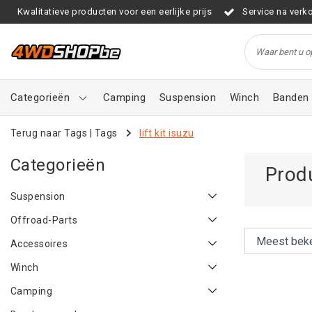
Kwalitatieve producten voor een eerlijke prijs
Service na verk
Categorieën
Camping
Suspension
Winch
Banden 
Terug naar Tags
|
Tags
lift kit isuzu
Categorieën
Produ
Suspension
Offroad-Parts
Accessoires
Winch
Camping