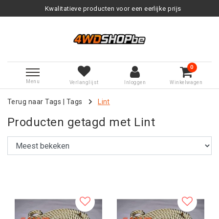
Kwalitatieve producten voor een eerlijke prijs
0
Menu
Verlanglijst
Inloggen
Winkelwagen
Terug naar Tags
|
Tags
Lint
Producten getagd met Lint