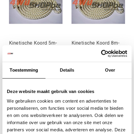
Kinetische Koord 5m-
Kinetische Koord 8m-
15T
15T
Toestemming
Details
Over
€57,85
€95,04
Excl. btw
Excl. btw
€70,00
€115,00
Incl. btw
Incl. btw
Deze website maakt gebruik van cookies
We gebruiken cookies om content en advertenties te
personaliseren, om functies voor social media te bieden
en om ons websiteverkeer te analyseren. Ook delen we
informatie over uw gebruik van onze site met onze
partners voor social media, adverteren en analyse. Deze