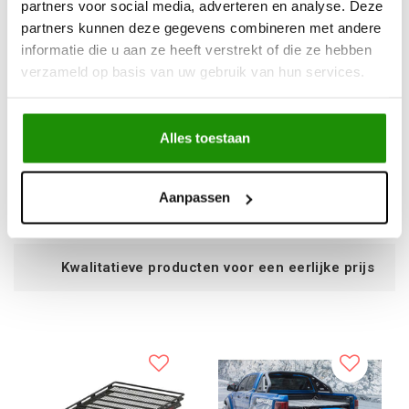
partners voor social media, adverteren en analyse. Deze
partners kunnen deze gegevens combineren met andere
informatie die u aan ze heeft verstrekt of die ze hebben
OVERNACHTING /
285/70-17 BFGoodrich
verzameld op basis van uw gebruik van hun services.
LADESYSTEEM NISSAN
All-Terrain T/A KO2
PATROL Y61
116/113S 6PR
Alles toestaan
€1.776,86
€296,69
Excl. btw
Excl. btw
€2.150,00
€359,00
Aanpassen
Incl. btw
Incl. btw
tatieve producten voor een eerlijke prijs