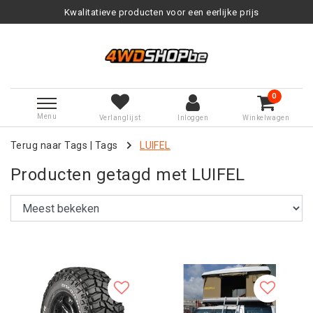
tieve producten voor een eerlijke prijs
0
Menu
Verlanglijst
Inloggen
Winkelwagen
Terug naar Tags
|
Tags
LUIFEL
Producten getagd met LUIFEL