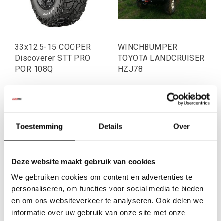
33x12.5-15 COOPER
WINCHBUMPER
Discoverer STT PRO
TOYOTA LANDCRUISER
POR 108Q
HZJ78
€242,15
€809,92
Excl. btw
Excl. btw
€293,00
€980,00
Incl. btw
Incl. btw
Toestemming
Details
Over
Deze website maakt gebruik van cookies
We gebruiken cookies om content en advertenties te
personaliseren, om functies voor social media te bieden
en om ons websiteverkeer te analyseren. Ook delen we
informatie over uw gebruik van onze site met onze