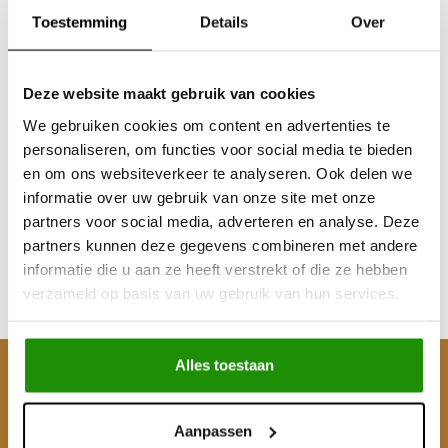
Toestemming
Details
Over
Deze website maakt gebruik van cookies
We gebruiken cookies om content en advertenties te
Manometer
personaliseren, om functies voor social media te bieden
en om ons websiteverkeer te analyseren. Ook delen we
informatie over uw gebruik van onze site met onze
partners voor social media, adverteren en analyse. Deze
€26,45
partners kunnen deze gegevens combineren met andere
Excl. btw
informatie die u aan ze heeft verstrekt of die ze hebben
€32,00
verzameld op basis van uw gebruik van hun services.
Incl. btw
Alles toestaan
Klantenservice
Mijn account
Aanpassen