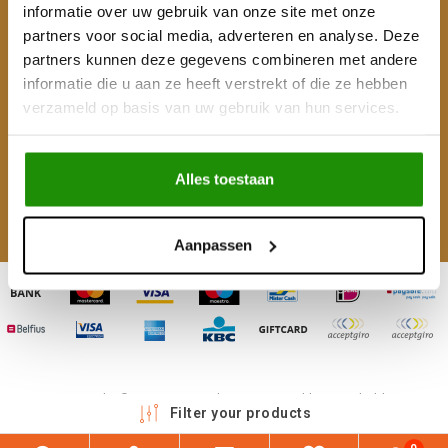
Klantenservice
informatie over uw gebruik van onze site met onze
partners voor social media, adverteren en analyse. Deze
Mijn account
partners kunnen deze gegevens combineren met andere
informatie die u aan ze heeft verstrekt of die ze hebben
Categorieën
verzameld op basis van uw gebruik van hun services.
Contactgegevens
Alles toestaan
Volg ons
Aanpassen
Copyright © 2026 - 4WD Shop | Powered by
emarkable
Filter your products