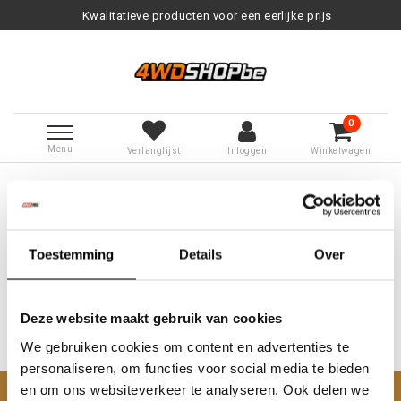
Kwalitatieve producten voor een eerlijke prijs
0
Menu
Verlanglijst
Inloggen
Winkelwagen
Terug naar Tags
|
Tags
medium daktent
Producten getagd met medium
daktent
Toestemming
Details
Over
Deze website maakt gebruik van cookies
We gebruiken cookies om content en advertenties te
Geen producten gevonden!...
personaliseren, om functies voor social media te bieden
en om ons websiteverkeer te analyseren. Ook delen we