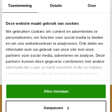
Toestemming
Details
Over
Deze website maakt gebruik van cookies
We gebruiken cookies om content en advertenties te
Mistlampen LED
personaliseren, om functies voor social media te bieden
en om ons websiteverkeer te analyseren. Ook delen we
informatie over uw gebruik van onze site met onze
partners voor social media, adverteren en analyse. Deze
€73,55
partners kunnen deze gegevens combineren met andere
Excl. btw
informatie die u aan ze heeft verstrekt of die ze hebben
€89,00
verzameld op basis van uw gebruik van hun services.
Incl. btw
Alles toestaan
Klantenservice
Mijn account
Aanpassen