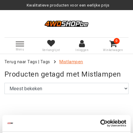
Kwalitatieve producten voor een eerlijke prijs
0
Menu
Verlanglijst
Inloggen
Winkelwagen
Terug naar Tags
|
Tags
Mistlampen
Producten getagd met Mistlampen