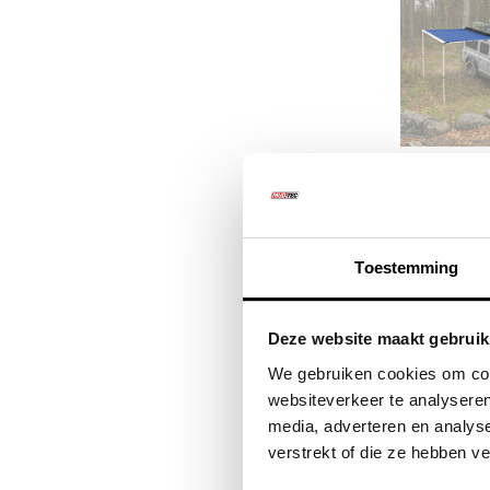
HOWLING
MOUNT
Toestemming
MODULA
€59
Deze website maakt gebruik
€7
We gebruiken cookies om cont
websiteverkeer te analyseren
media, adverteren en analys
verstrekt of die ze hebben v
Kwalitat