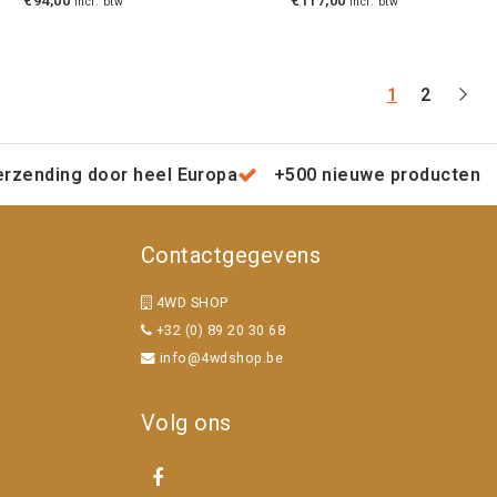
€94,00
€117,00
Incl. btw
Incl. btw
1
2
erzending door heel Europa
+500 nieuwe producten
Contactgegevens
4WD SHOP
+32 (0) 89 20 30 68
info@4wdshop.be
Volg ons