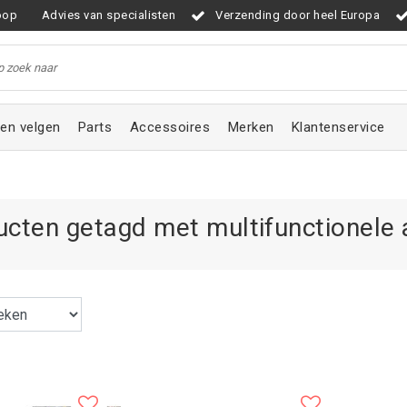
oop
Advies van specialisten
Verzending door heel Europa
en velgen
Parts
Accessoires
Merken
Klantenservice
ucten getagd met multifunctionele 