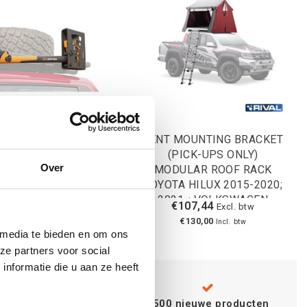
E HOLDER MODULAR
TENT MOUNTING BRACKET
ROOF RACK
(PICK-UPS ONLY)
Over
MODULAR ROOF RACK
TOYOTA HILUX 2015-2020;
2021-; VOLKSWAGEN
€72,73
€107,44
Excl. btw
Excl. btw
AMAROK 2016-2020;
€88,00
€130,00
Incl. btw
Incl. btw
 media te bieden en om ons
ze partners voor social
nformatie die u aan ze heeft
Advies van
specialisten
+500 nieuwe producten