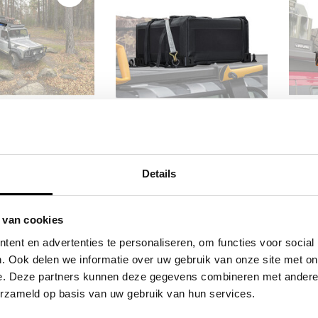
 MOON AWNING
UNIVERSAL RACK CARGO
AX
ING BRACKETS
HOLDERS MODULAR ROOF
Details
R ROOF RACK
RACK
,50
€53,72
Excl. btw
Excl. btw
 van cookies
2,00
€65,00
Incl. btw
Incl. btw
ent en advertenties te personaliseren, om functies voor social
. Ook delen we informatie over uw gebruik van onze site met on
e. Deze partners kunnen deze gegevens combineren met andere i
erzameld op basis van uw gebruik van hun services.
ieve producten voor een eerlijke prijs
Service na verkoop