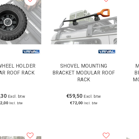
WHEEL HOLDER
SHOVEL MOUNTING
M
R ROOF RACK
BRACKET MODULAR ROOF
B
RACK
M
,30
€59,50
Excl. btw
Excl. btw
2,00
€72,00
Incl. btw
Incl. btw