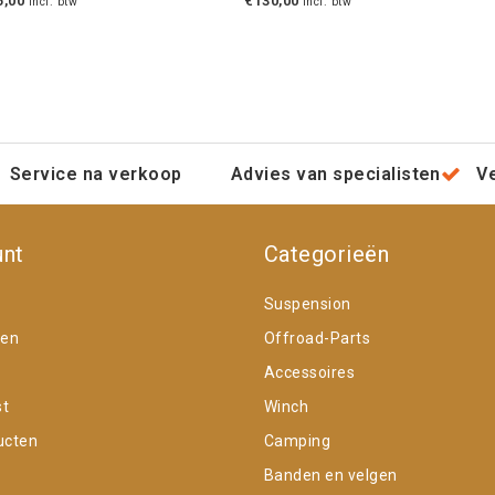
5,00
€130,00
Incl. btw
Incl. btw
Service na verkoop
Advies van specialisten
V
unt
Categorieën
Suspension
gen
Offroad-Parts
Accessoires
st
Winch
ucten
Camping
Banden en velgen