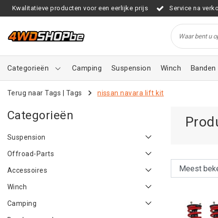
Kwalitatieve producten voor een eerlijke prijs
Service na verk
Categorieën
Camping
Suspension
Winch
Banden 
Terug naar Tags
|
Tags
nissan navara lift kit
Categorieën
Produ
Suspension
Offroad-Parts
Accessoires
Winch
Camping