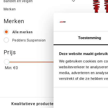
Banden en velgen
Merken
Merken
Alle merken
Toestemming
Pedders Suspension
Pedders Su
Prijs
Deze website maakt gebruik
Na
We gebruiken cookies om cont
websiteverkeer te analyseren
Min: €
0
Max: €
1500
media, adverteren en analys
€1.19
verstrekt of die ze hebben v
€1.4
Kwalitatieve producten voor een eerlijke prijs