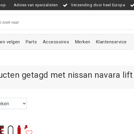
oop
Advies van specialisten
Verzending door heel Europa
en velgen
Parts
Accessoires
Merken
Klantenservice
cten getagd met nissan navara lift 