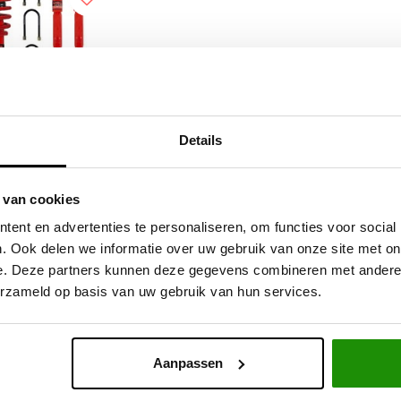
Details
spension Lift Kit
 van cookies
vara D40
ent en advertenties te personaliseren, om functies voor social
. Ook delen we informatie over uw gebruik van onze site met on
e. Deze partners kunnen deze gegevens combineren met andere i
7,52
Excl. btw
erzameld op basis van uw gebruik van hun services.
49,00
Incl. btw
Aanpassen
Service na verkoop
Advies van specialisten
V