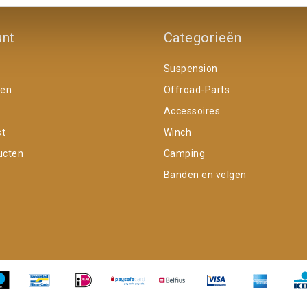
unt
Categorieën
Suspension
gen
Offroad-Parts
Accessoires
st
Winch
ucten
Camping
Banden en velgen