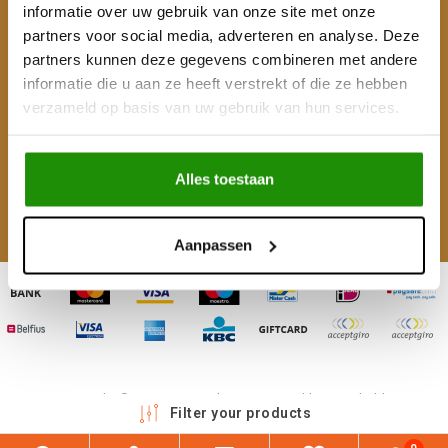
Klantenservice
informatie over uw gebruik van onze site met onze
partners voor social media, adverteren en analyse. Deze
Mijn account
partners kunnen deze gegevens combineren met andere
informatie die u aan ze heeft verstrekt of die ze hebben
Categorieën
verzameld op basis van uw gebruik van hun services.
Contactgegevens
Alles toestaan
Volg ons
Aanpassen
Copyright © 2026 - 4WD Shop | Powered by
emarkable
Filter your products