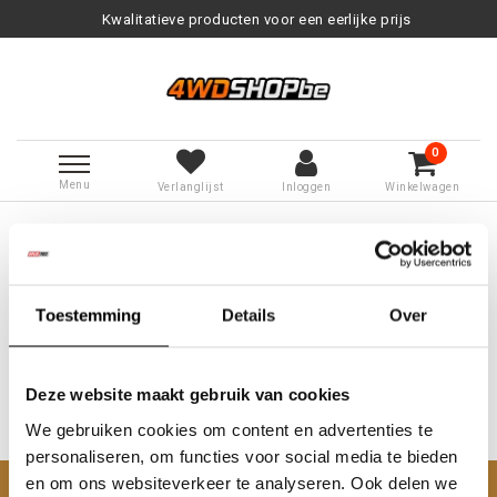
Kwalitatieve producten voor een eerlijke prijs
0
Menu
Verlanglijst
Inloggen
Winkelwagen
Terug naar Tags
|
Tags
nissan patrol dieseltank
Producten getagd met nissan patrol
dieseltank
Toestemming
Details
Over
Deze website maakt gebruik van cookies
We gebruiken cookies om content en advertenties te
Geen producten gevonden!...
personaliseren, om functies voor social media te bieden
en om ons websiteverkeer te analyseren. Ook delen we