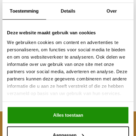
Toestemming
Details
Over
Deze website maakt gebruik van cookies
We gebruiken cookies om content en advertenties te
personaliseren, om functies voor social media te bieden
72 Liter Compressor
en om ons websiteverkeer te analyseren. Ook delen we
informatie over uw gebruik van onze site met onze
partners voor social media, adverteren en analyse. Deze
partners kunnen deze gegevens combineren met andere
€90,08
informatie die u aan ze heeft verstrekt of die ze hebben
Excl. btw
verzameld op basis van uw gebruik van hun services.
€109,00
Incl. btw
Alles toestaan
Klantenservice
Aanpassen