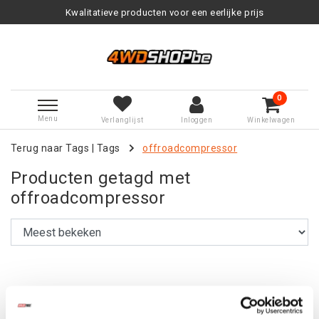
Kwalitatieve producten voor een eerlijke prijs
0
Menu
Verlanglijst
Inloggen
Winkelwagen
Terug naar Tags
|
Tags
offroadcompressor
Producten getagd met
offroadcompressor