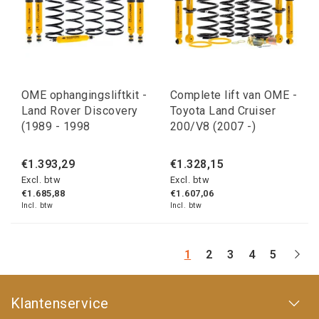
OME ophangingsliftkit -
Complete lift van OME -
Land Rover Discovery
Toyota Land Cruiser
(1989 - 1998
200/V8 (2007 -)
€1.393,29
€1.328,15
Excl. btw
Excl. btw
€1.685,88
€1.607,06
Incl. btw
Incl. btw
1
2
3
4
5
Klantenservice