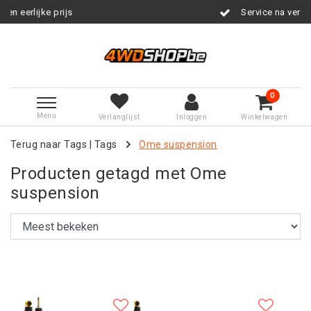
s
Service na verkoop
0
Menu
Verlanglijst
Inloggen
Winkelwagen
Terug naar Tags
|
Tags
Ome suspension
Producten getagd met Ome
suspension