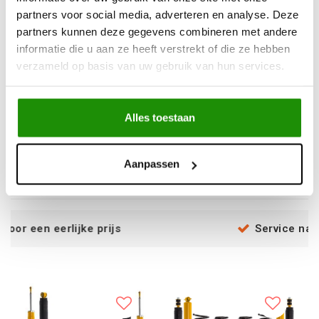
partners voor social media, adverteren en analyse. Deze
partners kunnen deze gegevens combineren met andere
informatie die u aan ze heeft verstrekt of die ze hebben
verzameld op basis van uw gebruik van hun services.
Old Man Emu BP-51
Complete lift van OME -
Complete Suspension
Toyota Land Cruiser
Lift - Ford Ranger
Prado 120 (2003 -
Alles toestaan
(2023 -) Belastingen:
2009)
Voor - 0-50 kg / Achter
€6.755,93
€1.262,03
600~ kg
Excl. btw
Excl. btw
Aanpassen
€8.174,68
€1.527,06
Incl. btw
Incl. btw
ke prijs
Service na verkoop