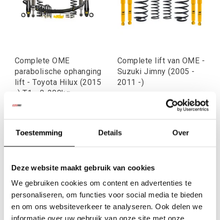
Complete OME
Complete lift van OME -
parabolische ophanging
Suzuki Jimny (2005 -
lift - Toyota Hilux (2015
2011 -)
-) T1 - 0-300kg
€2.745,74
€816,73
Excl. btw
Excl. btw
€3.322,35
€988,24
Toestemming
Details
Over
Incl. btw
Incl. btw
Deze website maakt gebruik van cookies
We gebruiken cookies om content en advertenties te
personaliseren, om functies voor social media te bieden
en om ons websiteverkeer te analyseren. Ook delen we
informatie over uw gebruik van onze site met onze