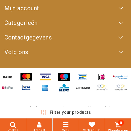
Mijn account
Categorieën
Contactgegevens
Volg ons
Copyright © 2026 - 4WD Shop | Powered by
emarkable
Filter your products
0
Zoeken
Account
Menu
Verlanglijst
Winkelwagen