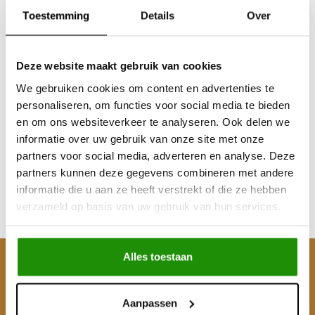
Toestemming
Details
Over
Deze website maakt gebruik van cookies
We gebruiken cookies om content en advertenties te
CUBE-X MX85-WD
personaliseren, om functies voor social media te bieden
en om ons websiteverkeer te analyseren. Ook delen we
informatie over uw gebruik van onze site met onze
partners voor social media, adverteren en analyse. Deze
€106,61
partners kunnen deze gegevens combineren met andere
Excl. btw
informatie die u aan ze heeft verstrekt of die ze hebben
€129,00
verzameld op basis van uw gebruik van hun services.
Incl. btw
Alles toestaan
Klantenservice
Mijn account
Aanpassen