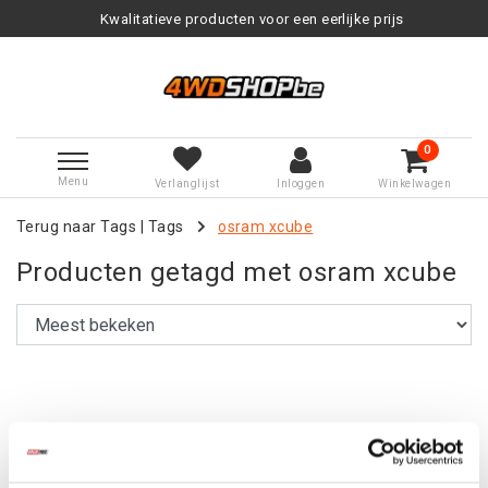
Kwalitatieve producten voor een eerlijke prijs
0
Menu
Verlanglijst
Inloggen
Winkelwagen
Terug naar Tags
|
Tags
osram xcube
Producten getagd met osram xcube