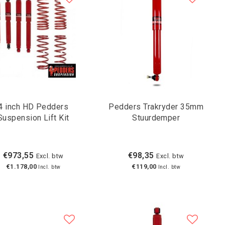
4 inch HD Pedders
Pedders Trakryder 35mm
Suspension Lift Kit
Stuurdemper
€973,55
€98,35
Excl. btw
Excl. btw
€1.178,00
€119,00
Incl. btw
Incl. btw