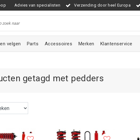
oop
Advies van specialisten
Verzending door heel Europa
en velgen
Parts
Accessoires
Merken
Klantenservice
ucten getagd met pedders