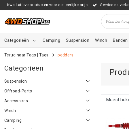
Kwalitatieve producten voor een eerlijke prijs
Service na verk
Categorieën
Camping
Suspension
Winch
Banden 
Terug naar Tags
|
Tags
pedders
Categorieën
Prod
Suspension
Offroad-Parts
Accessoires
Winch
Camping