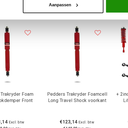
Aanpassen
 Trakryder Foam
Pedders Trakryder Foamcell
+ 2i
Cell Schokdemper Front
Long Travel Shock voorkant
Li
,14
€123,14
Excl. btw
Excl. btw