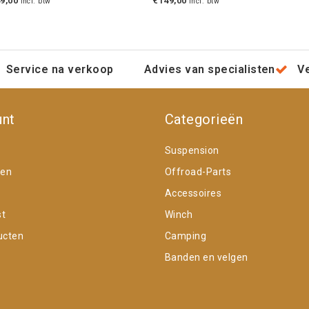
9,00
€149,00
Incl. btw
Incl. btw
Service na verkoop
Advies van specialisten
V
unt
Categorieën
Suspension
gen
Offroad-Parts
Accessoires
st
Winch
ucten
Camping
Banden en velgen