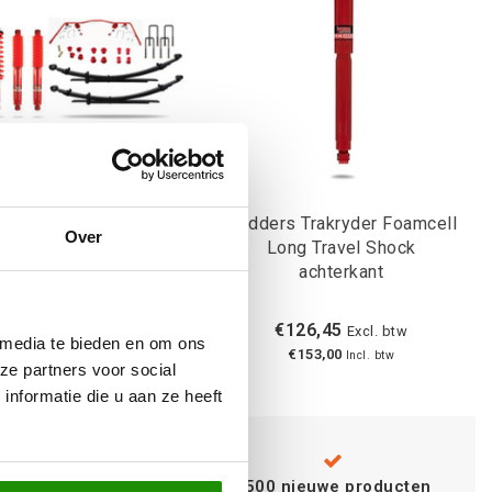
rs Suspension Lift Kit
Pedders Trakryder Foamcell
Over
Isuzu Dmax
Long Travel Shock
achterkant
€1.486,78
€126,45
Excl. btw
Excl. btw
 media te bieden en om ons
€1.799,00
€153,00
Incl. btw
Incl. btw
ze partners voor social
nformatie die u aan ze heeft
Advies van
specialisten
+500 nieuwe producten