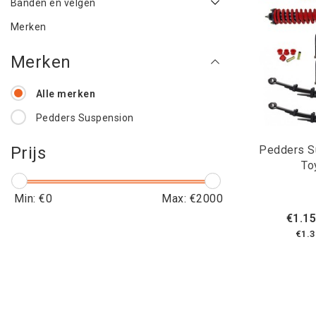
Banden en velgen
Merken
Merken
Alle merken
Pedders Suspension
Pedders Su
Prijs
To
Min: €
0
Max: €
2000
€1.15
€1.3