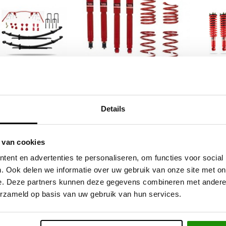
x Lift Kit 2 inch
4 inch HD Pedders
Pedde
Details
2.5D
"Premium" kit
 van cookies
3,88
€1.032,23
Excl. btw
Excl. btw
ent en advertenties te personaliseren, om functies voor social
35,00
€1.249,00
Incl. btw
Incl. btw
. Ook delen we informatie over uw gebruik van onze site met on
e. Deze partners kunnen deze gegevens combineren met andere i
erzameld op basis van uw gebruik van hun services.
ieve producten voor een eerlijke prijs
Service na verkoop