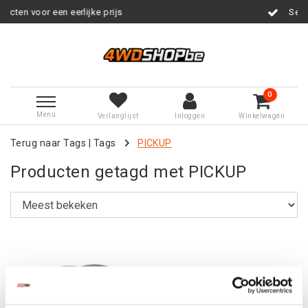
or een eerlijke prijs
Service na v
0
Menu
Verlanglijst
Inloggen
Winkelwagen
Terug naar Tags
|
Tags
PICKUP
Producten getagd met PICKUP