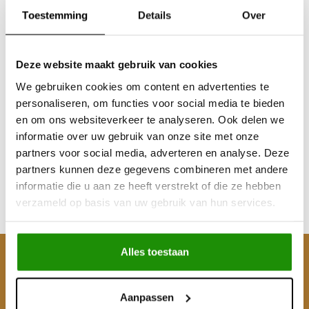
Toestemming
Details
Over
Deze website maakt gebruik van cookies
We gebruiken cookies om content en advertenties te
MANANO RACER
personaliseren, om functies voor social media te bieden
WIT/BLACK/GRAY
en om ons websiteverkeer te analyseren. Ook delen we
informatie over uw gebruik van onze site met onze
partners voor social media, adverteren en analyse. Deze
€234,71
partners kunnen deze gegevens combineren met andere
Excl. btw
informatie die u aan ze heeft verstrekt of die ze hebben
€284,00
verzameld op basis van uw gebruik van hun services.
Incl. btw
Alles toestaan
Klantenservice
Mijn account
Aanpassen