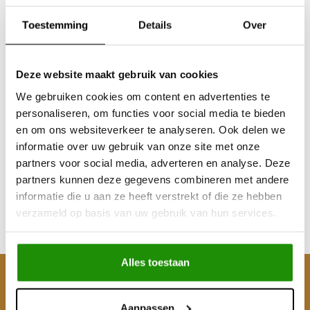
Toestemming
Details
Over
Deze website maakt gebruik van cookies
We gebruiken cookies om content en advertenties te
personaliseren, om functies voor social media te bieden
"Raptor" look-a-like
en om ons websiteverkeer te analyseren. Ook delen we
grille Ford Ranger
informatie over uw gebruik van onze site met onze
series 2
partners voor social media, adverteren en analyse. Deze
partners kunnen deze gegevens combineren met andere
€205,79
informatie die u aan ze heeft verstrekt of die ze hebben
Excl. btw
verzameld op basis van uw gebruik van hun services.
€249,00
Incl. btw
Alles toestaan
Klantenservice
Aanpassen