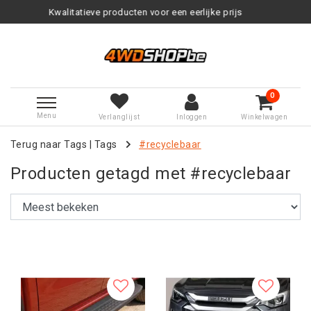
roducten voor een eerlijke prijs
Se
0
Menu
Verlanglijst
Inloggen
Winkelwagen
Terug naar Tags
|
Tags
#recyclebaar
Producten getagd met #recyclebaar