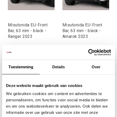
Misutonida EU-Front
Misutonida EU-Front
Bar, 63 mm - black -
Bar, 63 mm - black -
Ranger 2023
Amarok 2023
€408,29
€408,29
Excl. btw
Excl. btw
€494,03
€494,03
Incl. btw
Incl. btw
Toestemming
Details
Over
Deze website maakt gebruik van cookies
We gebruiken cookies om content en advertenties te
personaliseren, om functies voor social media te bieden
en om ons websiteverkeer te analyseren. Ook delen we
informatie over uw gebruik van onze site met onze