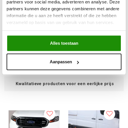
partners voor social media, adverteren en analyse. Deze
partners kunnen deze gegevens combineren met andere
informatie die u aan ze heeft verstrekt of die ze hebben
Misutonida EU-Front
Misutonida EU-Front
verzameld op basis van uw gebruik van hun services.
Bar, 63 mm - black - D-
Bar, 63 mm - black -
Max 2020
Navara 2016
Alles toestaan
€408,29
€408,29
Excl. btw
Excl. btw
€494,03
€494,03
Aanpassen
Incl. btw
Incl. btw
 producten voor een eerlijke prijs
S