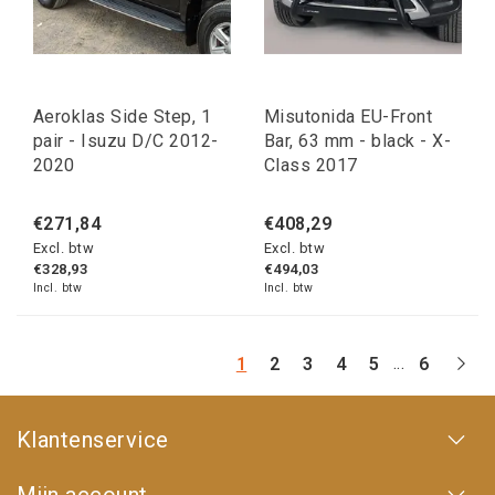
Aeroklas Side Step, 1
Misutonida EU-Front
pair - Isuzu D/C 2012-
Bar, 63 mm - black - X-
2020
Class 2017
€271,84
€408,29
Excl. btw
Excl. btw
€328,93
€494,03
Incl. btw
Incl. btw
...
1
2
3
4
5
6
Klantenservice