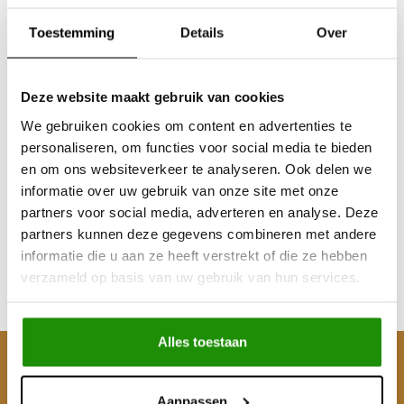
Toestemming
Details
Over
Deze website maakt gebruik van cookies
We gebruiken cookies om content en advertenties te
personaliseren, om functies voor social media te bieden
Tubeless Kit
en om ons websiteverkeer te analyseren. Ook delen we
informatie over uw gebruik van onze site met onze
partners voor social media, adverteren en analyse. Deze
partners kunnen deze gegevens combineren met andere
€40,50
informatie die u aan ze heeft verstrekt of die ze hebben
Excl. btw
verzameld op basis van uw gebruik van hun services.
€49,00
Incl. btw
Alles toestaan
Klantenservice
Aanpassen