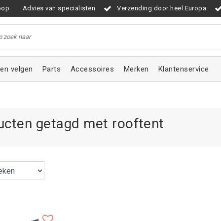
oop
Advies van specialisten
Verzending door heel Europa
en velgen
Parts
Accessoires
Merken
Klantenservice
ucten getagd met rooftent