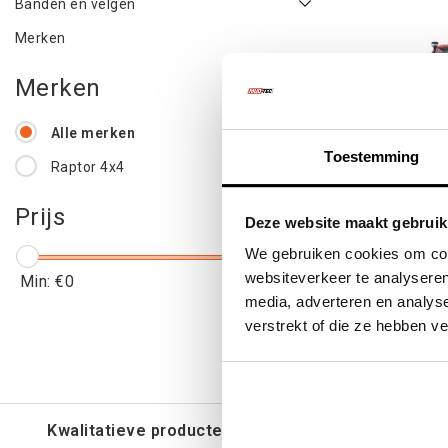
Banden en velgen
Merken
Merken
Alle merken
Toestemming
Raptor 4x4
SOFT R
Prijs
Deze website maakt gebruik
RAPTOR
We gebruiken cookies om cont
websiteverkeer te analyseren
Min: €
0
Max: €
1500
media, adverteren en analys
€1.22
verstrekt of die ze hebben v
€1.4
Kwalitatieve producten voor een eerlijke prijs