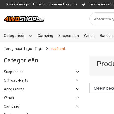
Kwalitatieve producten voor een eerlijke prijs
Service na verk
Categorieën
Camping
Suspension
Winch
Banden 
Terug naar Tags
|
Tags
rooftent
Categorieën
Prod
Suspension
Offroad-Parts
Accessoires
Winch
Camping