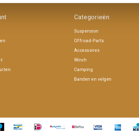
unt
Categorieën
Suspension
gen
Offroad-Parts
Accessoires
st
Winch
ucten
Camping
Banden en velgen