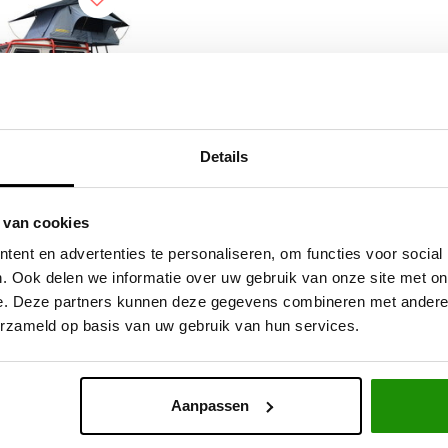
Details
OOF TOP TENT
 van cookies
 4X4 DAKTENT
ent en advertenties te personaliseren, om functies voor social
. Ook delen we informatie over uw gebruik van onze site met on
e. Deze partners kunnen deze gegevens combineren met andere i
2,31
Excl. btw
erzameld op basis van uw gebruik van hun services.
79,00
Incl. btw
Aanpassen
Service na verkoop
Advies van specialisten
V