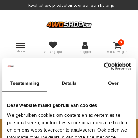
Kwalitatieve producten voor een eerlijke prijs
0
Menu
Verlanglijst
Inloggen
Winkelwagen
Terug naar Tags
|
Tags
rooftoptent
Producten getagd met rooftoptent
Toestemming
Details
Over
Deze website maakt gebruik van cookies
We gebruiken cookies om content en advertenties te
Geen producten gevonden!...
personaliseren, om functies voor social media te bieden
en om ons websiteverkeer te analyseren. Ook delen we
Klantenservice
informatie over uw gebruik van onze site met onze