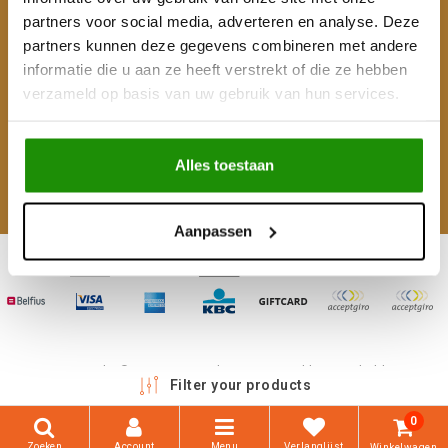
partners voor social media, adverteren en analyse. Deze
Mijn account
partners kunnen deze gegevens combineren met andere
informatie die u aan ze heeft verstrekt of die ze hebben
Categorieën
verzameld op basis van uw gebruik van hun services.
Contactgegevens
Alles toestaan
Volg ons
Aanpassen
Copyright © 2026 - 4WD Shop | Powered by
emarkable
Filter your products
0
Zoeken
Account
Menu
Verlanglijst
Winkelwagen