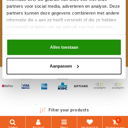
partners voor social media, adverteren en analyse. Deze
Mijn account
partners kunnen deze gegevens combineren met andere
informatie die u aan ze heeft verstrekt of die ze hebben
Categorieën
verzameld op basis van uw gebruik van hun services.
Contactgegevens
Alles toestaan
Volg ons
Aanpassen
Copyright © 2026 - 4WD Shop | Powered by
emarkable
Filter your products
0
Zoeken
Account
Menu
Verlanglijst
Winkelwagen