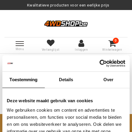
Kwalitatieve producten voor een eerlijke prijs
0
Menu
Verlanglijst
Inloggen
Winkelwagen
Terug naar Tags
|
Tags
serie 3
Producten getagd met serie 3
Toestemming
Details
Over
Deze website maakt gebruik van cookies
We gebruiken cookies om content en advertenties te
Geen producten gevonden!...
personaliseren, om functies voor social media te bieden
en om ons websiteverkeer te analyseren. Ook delen we
Klantenservice
informatie over uw gebruik van onze site met onze