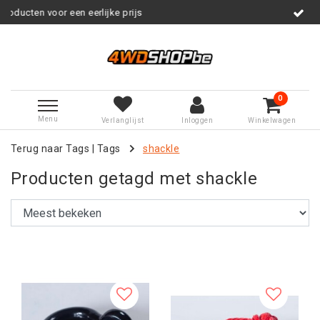
rlijke prijs
Service na verkoop
0
Menu
Verlanglijst
Inloggen
Winkelwagen
Terug naar Tags
|
Tags
shackle
Producten getagd met shackle