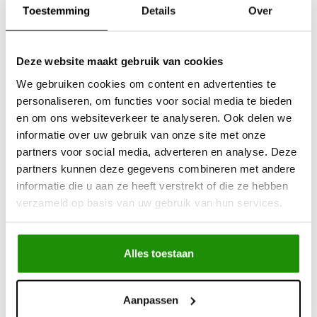
Toestemming
Details
Over
Deze website maakt gebruik van cookies
Mudtec D-sluiting /
Soft shackle Double
Shackle 4.75T
rope 8mm / 11000kg
We gebruiken cookies om content en advertenties te
personaliseren, om functies voor social media te bieden
en om ons websiteverkeer te analyseren. Ook delen we
informatie over uw gebruik van onze site met onze
€10,33
€20,62
partners voor social media, adverteren en analyse. Deze
Excl. btw
Excl. btw
€12,50
€24,95
partners kunnen deze gegevens combineren met andere
Incl. btw
Incl. btw
informatie die u aan ze heeft verstrekt of die ze hebben
verzameld op basis van uw gebruik van hun services.
Alles toestaan
Aanpassen