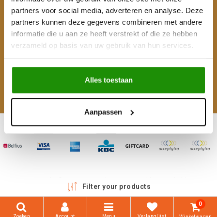
partners voor social media, adverteren en analyse. Deze
Mijn account
partners kunnen deze gegevens combineren met andere
informatie die u aan ze heeft verstrekt of die ze hebben
Categorieën
verzameld op basis van uw gebruik van hun services.
Contactgegevens
Alles toestaan
Volg ons
Aanpassen
Copyright © 2026 - 4WD Shop | Powered by
emarkable
Filter your products
0
Zoeken
Account
Menu
Verlanglijst
Winkelwagen