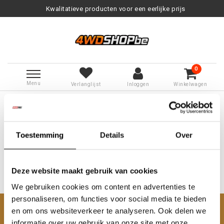
Kwalitatieve producten voor een eerlijke prijs
0
Menu
Verlanglijst
Inloggen
Winkelwagen
Terug naar Tags
|
Tags
shutz
Producten getagd met shutz
Toestemming
Details
Over
Deze website maakt gebruik van cookies
We gebruiken cookies om content en advertenties te
Geen producten gevonden!...
personaliseren, om functies voor social media te bieden
en om ons websiteverkeer te analyseren. Ook delen we
Klantenservice
informatie over uw gebruik van onze site met onze