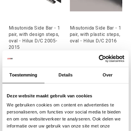
Misutonida Side Bar - 1
Misutonida Side Bar - 1
pair, with design steps,
pair, with plastic steps,
oval - Hilux D/C 2005-
oval - Hilux D/C 2016
2015
€513,25
€492,26
Excl. btw
Excl. btw
€621,03
€595,63
Incl. btw
Incl. btw
Toestemming
Details
Over
Deze website maakt gebruik van cookies
We gebruiken cookies om content en advertenties te
personaliseren, om functies voor social media te bieden
en om ons websiteverkeer te analyseren. Ook delen we
informatie over uw gebruik van onze site met onze