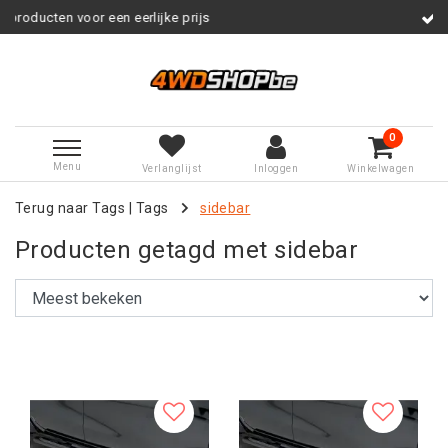
ijke prijs
Service na verkoop
0
Menu
Verlanglijst
Inloggen
Winkelwagen
Terug naar Tags
|
Tags
sidebar
Producten getagd met sidebar