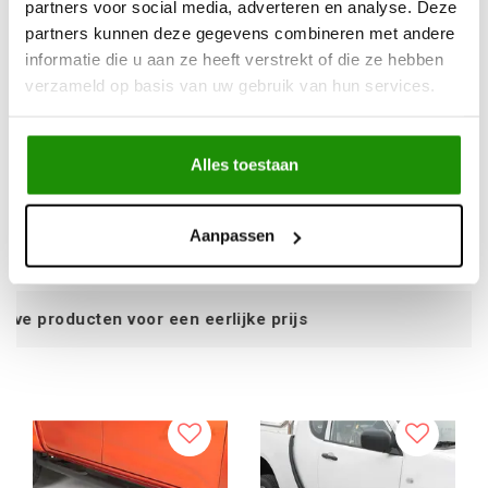
partners voor social media, adverteren en analyse. Deze
partners kunnen deze gegevens combineren met andere
informatie die u aan ze heeft verstrekt of die ze hebben
Misutonida Side Step -
Misutonida Side Step -
verzameld op basis van uw gebruik van hun services.
1 pair, with plastic inlay
1 pair, with plastic inlay
plate - black - Ranger
plate - Ranger E/C
D/C 2012
2012-2022
Alles toestaan
€481,76
€481,76
Excl. btw
Excl. btw
€582,93
€582,93
Aanpassen
Incl. btw
Incl. btw
n eerlijke prijs
Service na verkoo