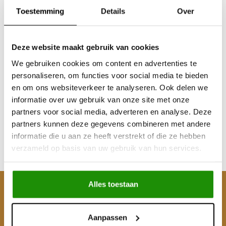
Toestemming
Details
Over
Deze website maakt gebruik van cookies
We gebruiken cookies om content en advertenties te
Skidplates voor
personaliseren, om functies voor social media te bieden
terreinwagens van
en om ons websiteverkeer te analyseren. Ook delen we
Toyota Land Cruiser
informatie over uw gebruik van onze site met onze
J250
partners voor social media, adverteren en analyse. Deze
€743,80
partners kunnen deze gegevens combineren met andere
Excl. btw
informatie die u aan ze heeft verstrekt of die ze hebben
€900,00
verzameld op basis van uw gebruik van hun services.
Incl. btw
Alles toestaan
Klantenservice
Mijn account
Aanpassen