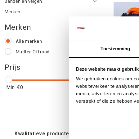
Banden en velgen
Merken
Merken
Alle merken
Toestemming
Mudtec Offroad
Kinetisc
Prijs
Deze website maakt gebruik
22mm / 9
We gebruiken cookies om cont
websiteverkeer te analyseren
Min: €
0
Max: €
150
media, adverteren en analys
€119
verstrekt of die ze hebben v
€14
Kwalitatieve producten voor een eerlijke prijs