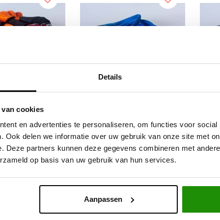
Details
h recovery touw
Kinetisch recovery rope
Ki
 van cookies
M / 11000KG 30%
22mm / 6M / 11000KG
22
ent en advertenties te personaliseren, om functies voor social
rek
. Ook delen we informatie over uw gebruik van onze site met on
e. Deze partners kunnen deze gegevens combineren met andere i
,83
€95,04
Excl. btw
Excl. btw
erzameld op basis van uw gebruik van hun services.
5,00
€115,00
Incl. btw
Incl. btw
Aanpassen
Service na verkoop
Advies van specialisten
V