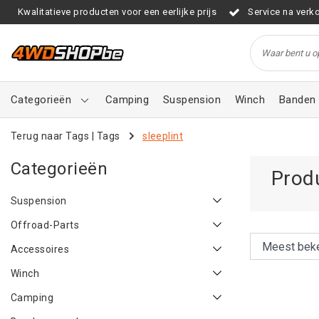
Kwalitatieve producten voor een eerlijke prijs
Service na verk
Categorieën
Camping
Suspension
Winch
Banden 
Terug naar Tags
|
Tags
sleeplint
Categorieën
Prod
Suspension
Offroad-Parts
Accessoires
Winch
Camping