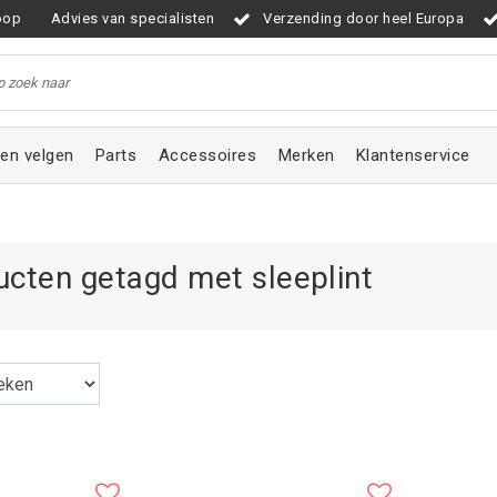
oop
Advies van specialisten
Verzending door heel Europa
en velgen
Parts
Accessoires
Merken
Klantenservice
ucten getagd met sleeplint