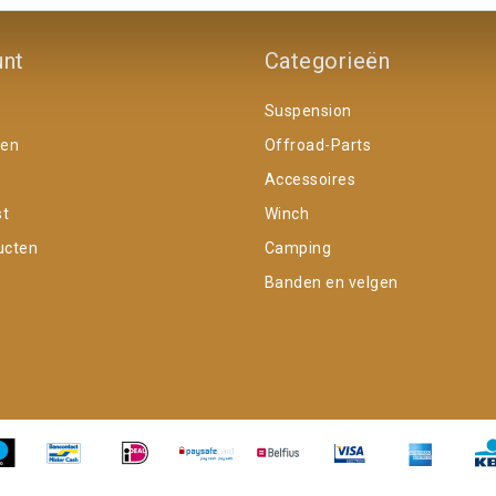
unt
Categorieën
Suspension
gen
Offroad-Parts
Accessoires
st
Winch
ucten
Camping
Banden en velgen