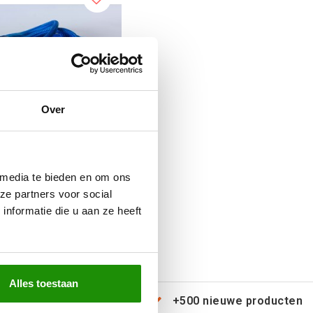
Over
netisch recovery rope
mm / 6M / 11000KG
 media te bieden en om ons
ze partners voor social
nformatie die u aan ze heeft
€95,04
Excl. btw
€115,00
Incl. btw
Alles toestaan
erzending door heel Europa
+500 nieuwe producten