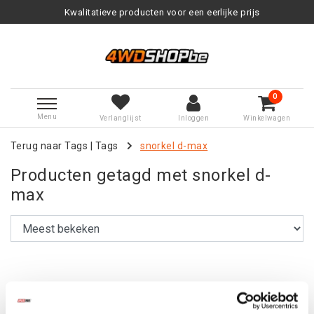
Kwalitatieve producten voor een eerlijke prijs
0
Menu
Verlanglijst
Inloggen
Winkelwagen
Terug naar Tags
|
Tags
snorkel d-max
Producten getagd met snorkel d-
max