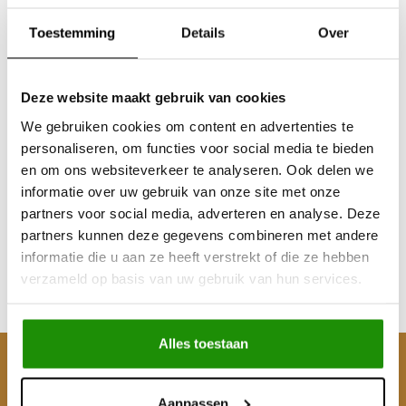
Toestemming
Details
Over
Deze website maakt gebruik van cookies
We gebruiken cookies om content en advertenties te
personaliseren, om functies voor social media te bieden
Snorkel Isuzu D-Max
en om ons websiteverkeer te analyseren. Ook delen we
3.0 D 2009-2012
informatie over uw gebruik van onze site met onze
partners voor social media, adverteren en analyse. Deze
partners kunnen deze gegevens combineren met andere
€139,67
informatie die u aan ze heeft verstrekt of die ze hebben
Excl. btw
verzameld op basis van uw gebruik van hun services.
€169,00
Incl. btw
Alles toestaan
Klantenservice
Aanpassen