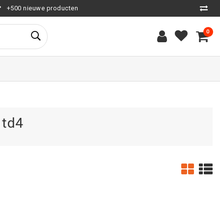
+500 nieuwe producten
0
 td4