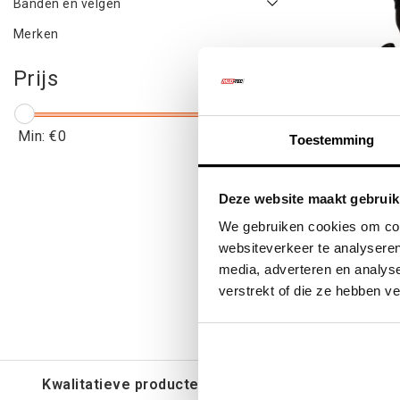
Banden en velgen
Merken
Prijs
Min: €
0
Max: €
200
Toestemming
Snorkel L
Deze website maakt gebruik
We gebruiken cookies om cont
websiteverkeer te analyseren
media, adverteren en analys
€139
verstrekt of die ze hebben v
€16
Kwalitatieve producten voor een eerlijke prijs