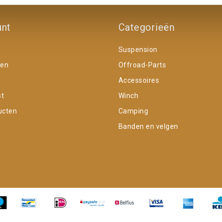
unt
Categorieën
Suspension
gen
Offroad-Parts
Accessoires
st
Winch
ucten
Camping
Banden en velgen