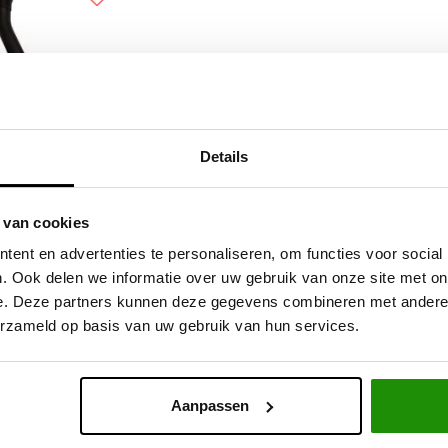
Details
and Rover TD4 en
 van cookies
TD5
ent en advertenties te personaliseren, om functies voor social
. Ook delen we informatie over uw gebruik van onze site met on
e. Deze partners kunnen deze gegevens combineren met andere i
,67
Excl. btw
erzameld op basis van uw gebruik van hun services.
9,00
Incl. btw
Aanpassen
Service na verkoop
Advies van specialisten
V