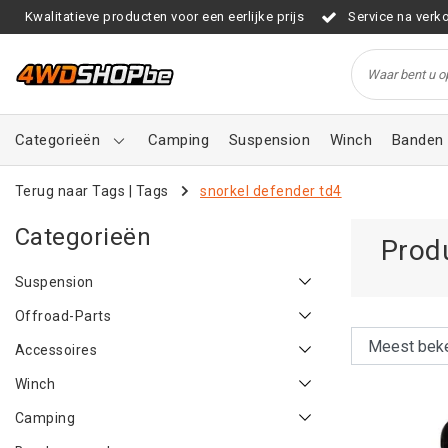
Kwalitatieve producten voor een eerlijke prijs
Service na verk
Categorieën
Camping
Suspension
Winch
Banden 
Terug naar Tags
|
Tags
snorkel defender td4
Categorieën
Prod
Suspension
Offroad-Parts
Accessoires
Winch
Camping