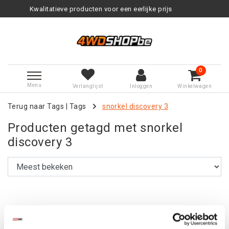
Kwalitatieve producten voor een eerlijke prijs
0
Menu
Verlanglijst
Inloggen
Winkelwagen
Terug naar Tags
|
Tags
snorkel discovery 3
Producten getagd met snorkel
discovery 3