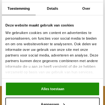
Toestemming
Details
Over
Deze website maakt gebruik van cookies
We gebruiken cookies om content en advertenties te
personaliseren, om functies voor social media te bieden
Snorkel Land Rover
en om ons websiteverkeer te analyseren. Ook delen we
Discovery 3 en 4
informatie over uw gebruik van onze site met onze
partners voor social media, adverteren en analyse. Deze
partners kunnen deze gegevens combineren met andere
€139,67
informatie die u aan ze heeft verstrekt of die ze hebben
Excl. btw
verzameld op basis van uw gebruik van hun services.
€169,00
Incl. btw
Alles toestaan
Klantenservice
Aanpassen