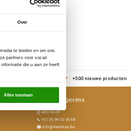
Over
 media te bieden en om ons
ze partners voor social
nformatie die u aan ze heeft
erzending door heel Europa
+500 nieuwe producten
Alles toestaan
Contactgegevens
4WD SHOP
+32 (0) 89 20 30 68
info@4wdshop.be