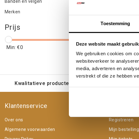
Banden en velgen
Merken
Toestemming
Prijs
Deze website maakt gebruik
Min: €
0
Max: €
5
We gebruiken cookies om cont
websiteverkeer te analyseren
media, adverteren en analys
verstrekt of die ze hebben v
Kwalitatieve producten voor een eerlijke prijs
Klantenservice
Mijn acco
Over ons
Registreren
Algemene voorwaarden
Mijn bestellin
Privacy Policy
Mijn tickets