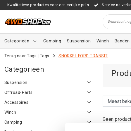
Kwalitatieve producten voor een eerlijke prijs
Service na verk
Categorieën
Camping
Suspension
Winch
Banden 
Terug naar Tags
|
Tags
SNORKEL FORD TRANSIT
Categorieën
Prod
Suspension
Offroad-Parts
Accessoires
Winch
Geen product
Camping