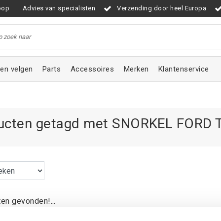
oop
Advies van specialisten
Verzending door heel Europa
en velgen
Parts
Accessoires
Merken
Klantenservice
ucten getagd met SNORKEL FORD 
en gevonden!...