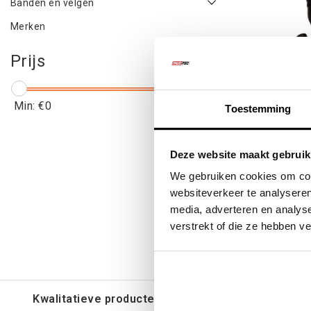
Banden en velgen
Merken
Prijs
Min: €
0
Max: €
200
Toestemming
Snorkel L
Deze website maakt gebruik
We gebruiken cookies om cont
websiteverkeer te analyseren
media, adverteren en analys
€139
verstrekt of die ze hebben v
€16
Kwalitatieve producten voor een eerlijke prijs