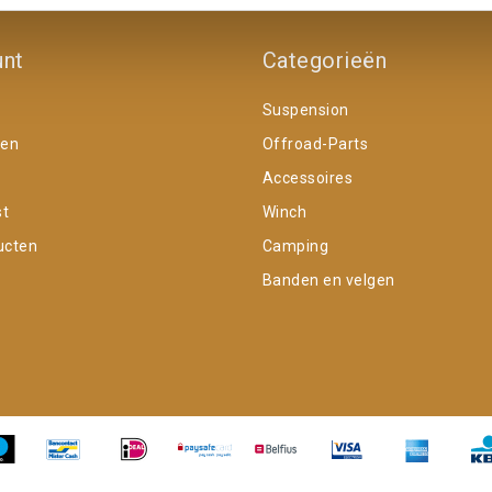
unt
Categorieën
Suspension
gen
Offroad-Parts
Accessoires
st
Winch
ucten
Camping
Banden en velgen