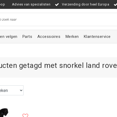
oop
Advies van specialisten
Verzending door heel Europa
en velgen
Parts
Accessoires
Merken
Klantenservice
ucten getagd met snorkel land rove