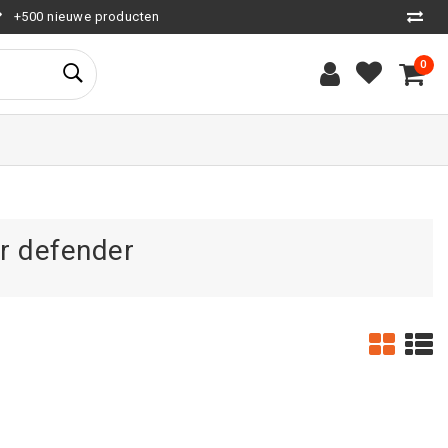
+500 nieuwe producten
0
r defender