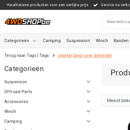
Kwalitatieve producten voor een eerlijke prijs
Service na verk
Categorieën
Camping
Suspension
Winch
Banden 
Terug naar Tags
|
Tags
snorkel land rover defender
Categorieën
Prod
Suspension
Offroad-Parts
Accessoires
Winch
Camping