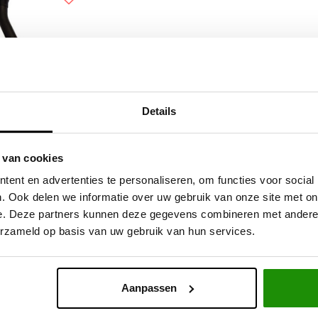
Details
and Rover TD4 en
 van cookies
TD5
ent en advertenties te personaliseren, om functies voor social
. Ook delen we informatie over uw gebruik van onze site met on
e. Deze partners kunnen deze gegevens combineren met andere i
,67
Excl. btw
erzameld op basis van uw gebruik van hun services.
9,00
Incl. btw
Aanpassen
Service na verkoop
Advies van specialisten
V