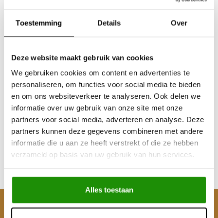
Toestemming
Details
Over
Deze website maakt gebruik van cookies
We gebruiken cookies om content en advertenties te
personaliseren, om functies voor social media te bieden
SNORKEL LAND ROVER
en om ons websiteverkeer te analyseren. Ook delen we
DEFENDER (2019 - )
informatie over uw gebruik van onze site met onze
partners voor social media, adverteren en analyse. Deze
partners kunnen deze gegevens combineren met andere
€321,49
informatie die u aan ze heeft verstrekt of die ze hebben
Excl. btw
verzameld op basis van uw gebruik van hun services.
€389,00
Incl. btw
Alles toestaan
Klantenservice