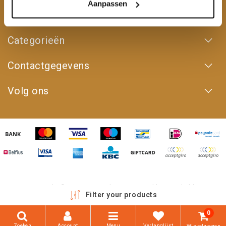
Aanpassen
Mijn account
Categorieën
Contactgegevens
Volg ons
Copyright © 2026 - 4WD Shop | Powered by
emarkable
Filter your products
0
Zoeken
Account
Menu
Verlanglijst