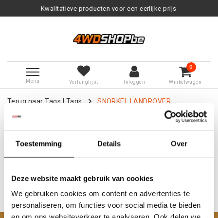
Kwalitatieve producten voor een eerlijke prijs
0
Menu
Verlanglijst
Inloggen
Winkelwagen
Terug naar Tags
|
Tags
SNORKEL LANDROVER
DISCOVERY 2
Producten getagd met SNORKEL
LANDROVER DISCOVERY 2
Toestemming
Details
Over
Deze website maakt gebruik van cookies
We gebruiken cookies om content en advertenties te
personaliseren, om functies voor social media te bieden
Geen producten gevonden!...
en om ons websiteverkeer te analyseren. Ook delen we