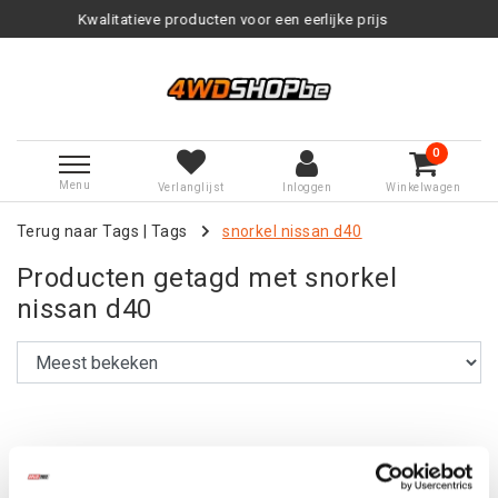
Kwalitatieve producten voor een eerlijke prijs
0
Menu
Verlanglijst
Inloggen
Winkelwagen
Terug naar Tags
|
Tags
snorkel nissan d40
Producten getagd met snorkel
nissan d40