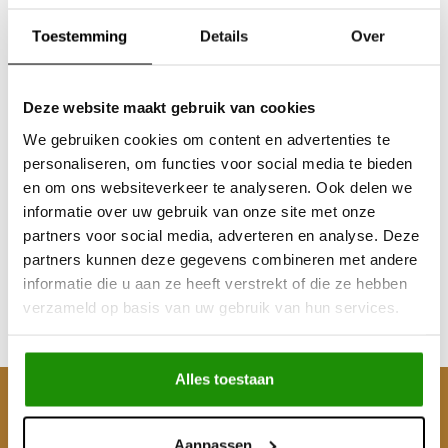
Toestemming
Details
Over
Deze website maakt gebruik van cookies
We gebruiken cookies om content en advertenties te
personaliseren, om functies voor social media te bieden
Snorkel Nissan Navara
en om ons websiteverkeer te analyseren. Ook delen we
D40 / PATHFINDER
informatie over uw gebruik van onze site met onze
(R51) 2005-2009
partners voor social media, adverteren en analyse. Deze
partners kunnen deze gegevens combineren met andere
€139,67
informatie die u aan ze heeft verstrekt of die ze hebben
Excl. btw
verzameld op basis van uw gebruik van hun services.
€169,00
Incl. btw
Alles toestaan
Klantenservice
Aanpassen