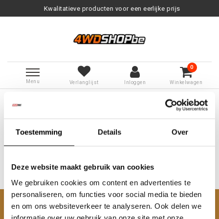
Kwalitatieve producten voor een eerlijke prijs
0
Menu
Verlanglijst
Inloggen
Winkelwagen
Terug naar Tags
|
Tags
solenoid
Producten getagd met solenoid
Toestemming
Details
Over
Deze website maakt gebruik van cookies
We gebruiken cookies om content en advertenties te
Geen producten gevonden!...
personaliseren, om functies voor social media te bieden
en om ons websiteverkeer te analyseren. Ook delen we
Klantenservice
informatie over uw gebruik van onze site met onze