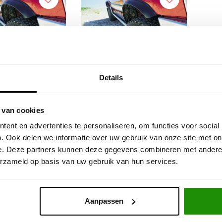
Details
ares Universeel
Flexy Flares Universeel 60
 van cookies
40mm
mm
ent en advertenties te personaliseren, om functies voor social
. Ook delen we informatie over uw gebruik van onze site met on
e. Deze partners kunnen deze gegevens combineren met andere i
,57
€128,10
Excl. btw
Excl. btw
erzameld op basis van uw gebruik van hun services.
5,00
€155,00
Incl. btw
Incl. btw
Aanpassen
Service na verkoop
Advies van specialisten
V