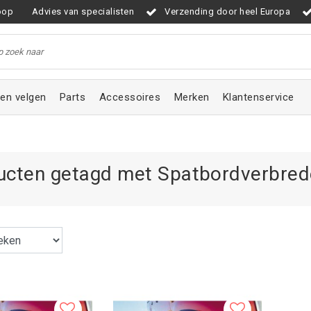
oop
Advies van specialisten
Verzending door heel Europa
en velgen
Parts
Accessoires
Merken
Klantenservice
ucten getagd met Spatbordverbred