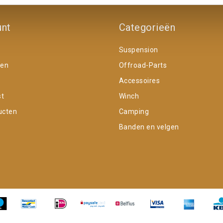
unt
Categorieën
Suspension
gen
Offroad-Parts
Accessoires
st
Winch
ucten
Camping
Banden en velgen