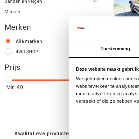
Banden en velgen
Merken
Merken
Alle merken
Toestemming
4WD SHOP
Flexy Fl
Prijs
Deze website maakt gebruik
We gebruiken cookies om cont
websiteverkeer te analyseren
Min: €
0
Max: €
200
media, adverteren en analys
€111
verstrekt of die ze hebben v
€13
Kwalitatieve producten voor een eerlijke prijs