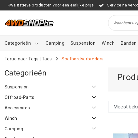
Kwalitatieve producten voor een eerlijke prijs
Service na verk
Categorieën
Camping
Suspension
Winch
Banden 
Terug naar Tags
|
Tags
Spatbordverbreders
Categorieën
Prod
Suspension
Offroad-Parts
Accessoires
Winch
Camping