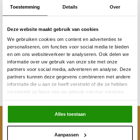
Toestemming
Details
Over
Deze website maakt gebruik van cookies
We gebruiken cookies om content en advertenties te
Dichting-set Vooras
personaliseren, om functies voor social media te bieden
Y60
en om ons websiteverkeer te analyseren. Ook delen we
informatie over uw gebruik van onze site met onze
partners voor social media, adverteren en analyse. Deze
€70,25
partners kunnen deze gegevens combineren met andere
Excl. btw
informatie die u aan ze heeft verstrekt of die ze hebben
€85,00
verzameld op basis van uw gebruik van hun services.
Incl. btw
Alles toestaan
Klantenservice
Mijn account
Aanpassen