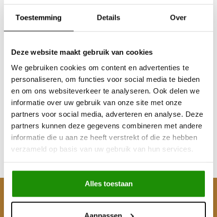
Toestemming
Details
Over
Deze website maakt gebruik van cookies
We gebruiken cookies om content en advertenties te
personaliseren, om functies voor social media te bieden
Pedders Trakryder
en om ons websiteverkeer te analyseren. Ook delen we
35mm Stuurdemper
informatie over uw gebruik van onze site met onze
K160/260
partners voor social media, adverteren en analyse. Deze
partners kunnen deze gegevens combineren met andere
€98,35
informatie die u aan ze heeft verstrekt of die ze hebben
Excl. btw
verzameld op basis van uw gebruik van hun services.
€119,00
Incl. btw
Alles toestaan
Klantenservice
Aanpassen