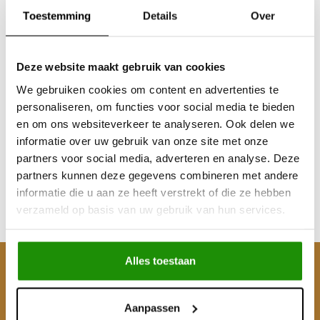
Toestemming
Details
Over
Deze website maakt gebruik van cookies
Sale
Sale
We gebruiken cookies om content en advertenties te
MUDTEC SRT 12S
MUDTEC SRT 13S
personaliseren, om functies voor social media te bieden
Winch, 7.0HP, 5443 kg,
Winch, 7.2HP, 6123 kg,
en om ons websiteverkeer te analyseren. Ook delen we
Synthetic Rope
Synthetic Rope
informatie over uw gebruik van onze site met onze
partners voor social media, adverteren en analyse. Deze
€587,60
€660,33
€652,07
€734,71
partners kunnen deze gegevens combineren met andere
Excl. btw
Excl. btw
informatie die u aan ze heeft verstrekt of die ze hebben
€789,00
€889,00
€711,00
€799,00
verzameld op basis van uw gebruik van hun services.
Incl. btw
Incl. btw
Alles toestaan
Klantenservice
Mijn account
Aanpassen