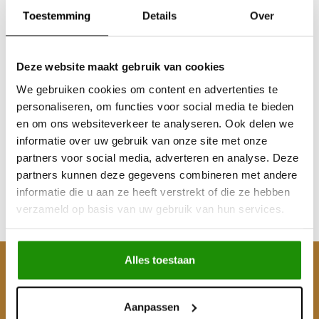
Toestemming
Details
Over
Deze website maakt gebruik van cookies
We gebruiken cookies om content en advertenties te
TERRATRIP 101 PLUS
personaliseren, om functies voor social media te bieden
en om ons websiteverkeer te analyseren. Ook delen we
informatie over uw gebruik van onze site met onze
partners voor social media, adverteren en analyse. Deze
€181,82
partners kunnen deze gegevens combineren met andere
Excl. btw
informatie die u aan ze heeft verstrekt of die ze hebben
€220,00
verzameld op basis van uw gebruik van hun services.
Incl. btw
Alles toestaan
Klantenservice
Mijn account
Aanpassen