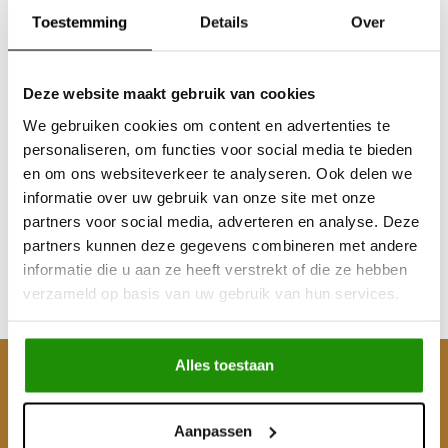
Toestemming
Details
Over
Deze website maakt gebruik van cookies
Sale
Sale
We gebruiken cookies om content en advertenties te
Safety Thimble
Safety Thimble
personaliseren, om functies voor social media te bieden
en om ons websiteverkeer te analyseren. Ook delen we
informatie over uw gebruik van onze site met onze
partners voor social media, adverteren en analyse. Deze
€48,76
€45,45
€53,68
€53,68
partners kunnen deze gegevens combineren met andere
Excl. btw
Excl. btw
informatie die u aan ze heeft verstrekt of die ze hebben
€64,95
€64,95
€59,00
€55,00
verzameld op basis van uw gebruik van hun services.
Incl. btw
Incl. btw
Alles toestaan
Klantenservice
Mijn account
Aanpassen