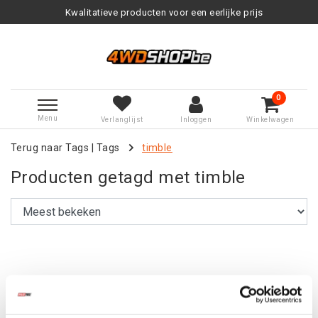
Kwalitatieve producten voor een eerlijke prijs
0
Menu
Verlanglijst
Inloggen
Winkelwagen
Terug naar Tags
|
Tags
timble
Producten getagd met timble