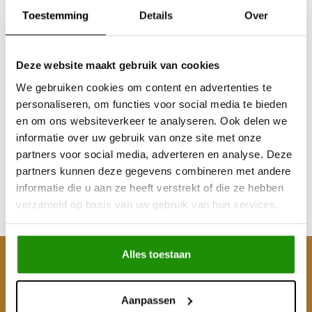
Toestemming
Details
Over
Deze website maakt gebruik van cookies
We gebruiken cookies om content en advertenties te
RAPID TIRE DEFLATOR
RAPID TIRE DEFLATOR
personaliseren, om functies voor social media te bieden
en om ons websiteverkeer te analyseren. Ook delen we
informatie over uw gebruik van onze site met onze
partners voor social media, adverteren en analyse. Deze
€28,88
€28,88
partners kunnen deze gegevens combineren met andere
Excl. btw
Excl. btw
informatie die u aan ze heeft verstrekt of die ze hebben
€34,95
€34,95
verzameld op basis van uw gebruik van hun services.
Incl. btw
Incl. btw
Alles toestaan
Klantenservice
Mijn account
Aanpassen