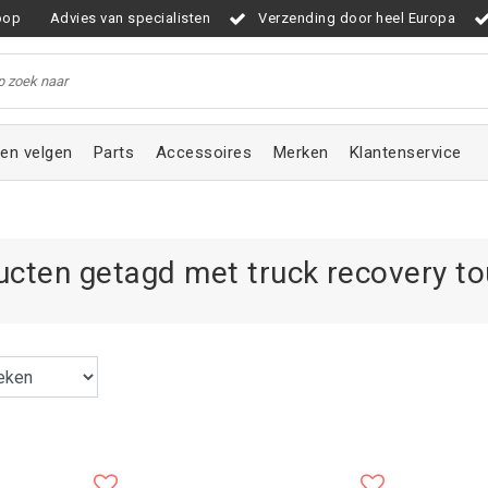
oop
Advies van specialisten
Verzending door heel Europa
en velgen
Parts
Accessoires
Merken
Klantenservice
ucten getagd met truck recovery t