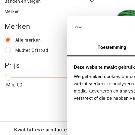
Banden en velgen
Merken
Merken
Alle merken
Toestemming
Mudtec Offroad
Kinetisc
Prijs
Deze website maakt gebruik
22mm / 
We gebruiken cookies om cont
websiteverkeer te analyseren
Min: €
0
Max: €
200
media, adverteren en analys
€136
verstrekt of die ze hebben v
€16
Kwalitatieve producten voor een eerlijke prijs