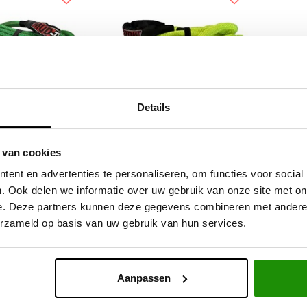
Details
h recovery touw
Kinetisch recovery touw
 van cookies
12M / 12000KG
30mm / 9M / 21000KG 30%
ent en advertenties te personaliseren, om functies voor social
30% rek
rek
. Ook delen we informatie over uw gebruik van onze site met on
e. Deze partners kunnen deze gegevens combineren met andere i
,36
€161,13
Excl. btw
Excl. btw
erzameld op basis van uw gebruik van hun services.
5,00
€194,97
Incl. btw
Incl. btw
Aanpassen
Service na verkoop
Advies van specialisten
V