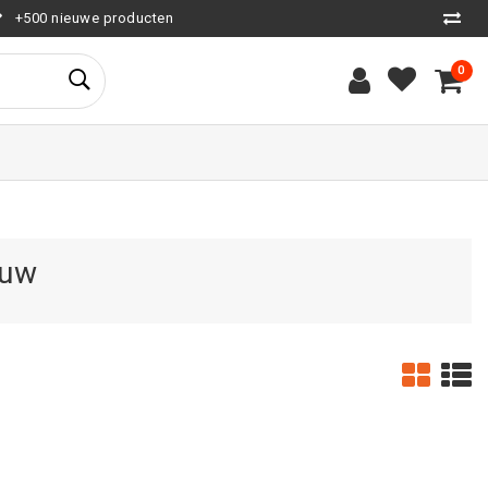
+500 nieuwe producten
0
ouw