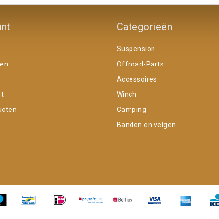
unt
Categorieën
Suspension
gen
Offroad-Parts
Accessoires
st
Winch
ucten
Camping
Banden en velgen