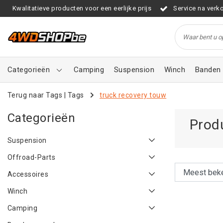
Kwalitatieve producten voor een eerlijke prijs
Service na verk
Categorieën
Camping
Suspension
Winch
Banden 
Terug naar Tags
|
Tags
truck recovery touw
Categorieën
Prod
Suspension
Offroad-Parts
Accessoires
Winch
Camping